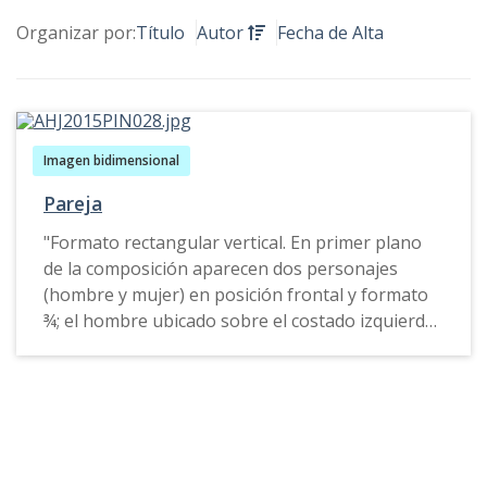
Organizar por:
Título
Autor
Fecha de Alta
Imagen bidimensional
Pareja
"Formato rectangular vertical. En primer plano
de la composición aparecen dos personajes
(hombre y mujer) en posición frontal y formato
¾; el hombre ubicado sobre el costado izquierdo
de la obra viste pantalón y camisa de mangas
largas rojas, mientras que la mujer viste
pantalón amarillo, blusa sin mangas color gris
claro, sobre su cabeza y hombro derecho lleva
una prenda de color verde.