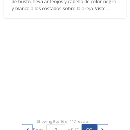
de busto, lleva anteojos y cabello de color negro
y blanco a los costados sobre la oreja. Viste
sotana negra de cuello alto y sobre esta un saco
de solapa ancha negro con líneas blancas
verticales; alrededor de su cuello lleva un
cleriman blanco. El fondo de la composición esta
elaborado en degradaciones de tonalidades
rojas y café. El padre Roberto Caro Mendoza fue
rector de la Universidad Javeriana entre los años
1977 – 1983.
Showing 9 to 16 of 117 results