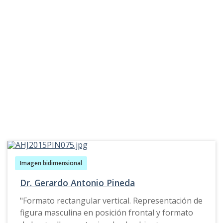
aparece un jarrón. Hacia el costado izquierdo se
aprecia un segundo Ángel con sus alas
recogidas, recostado, con cabellos negros y en
actitud de dormir. En segundo plano se aprecia
ondas o remolinos de color blanco que simulan
nubes. Hacia el costado superior derecho de la
obra se encuentra un grifo y sobre este un
circulo en tonalidad azul que simula un
firmamento.
Imagen bidimensional
Dr. Gerardo Antonio Pineda
"Formato rectangular vertical. Representación de
figura masculina en posición frontal y formato