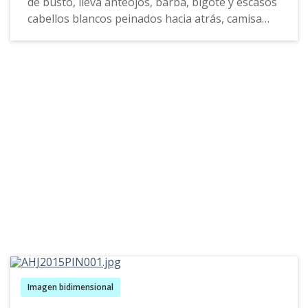
de busto, lleva anteojos, barba, bigote y escasos
cabellos blancos peinados hacia atrás, camisa
blanca con botones del mismo color, corbatín
azul oscuro y saco de solapa ancha de similar
color. El fondo de la composición esta realizado
en degradaciones de color verde claro. Hacia el
costado inferior izquierdo de la obra la firma del
artista: J. I. ZAMBRANO L. Sobre el cabezal
inferior una placa con la siguiente inscripción:
DR. GERARDO ANTONIO PINEDA BENEFACTOR
DE LA FACULTAD DE ODONTOLOGIA 1954"
Imagen bidimensional