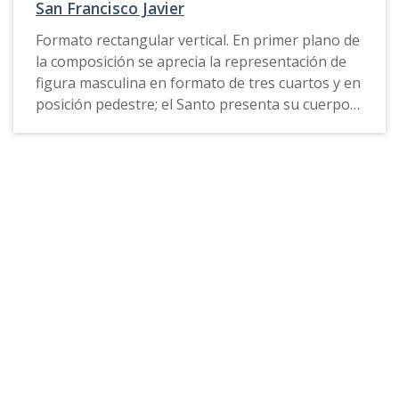
San Francisco Javier
Formato rectangular vertical. En primer plano de
la composición se aprecia la representación de
figura masculina en formato de tres cuartos y en
posición pedestre; el Santo presenta su cuerpo
girado hacia su costado izquierdo y sus brazos
estirados hacia su costados, la mano izquierda la
lleva entreabierta y en actitud de señalar el mar,
su mano derecha se encuentra apoyada sobre
un crucifijo, junto a este se halla un libro cerrado
de tapa o portada negra y canto de tonalidad
rojiza, además se aprecia una concha blanca;
bajo estos elementos aparece un trozo de tela
simulando un mantel. El personaje viste
indumentaria religiosa, hábito y camisa blanca
de cuello alto y redondo y un cinto a la altura de
la cintura el cual ciñe su vestido a su cuerpo; lleva
cabellos, barba y bigote cortos y de color negro.