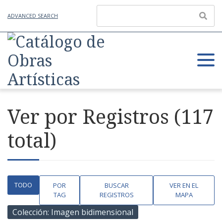
ADVANCED SEARCH
Ver por Registros (117
total)
TODO
POR
BUSCAR
VER EN EL
TAG
REGISTROS
MAPA
Colección: Imagen bidimensional