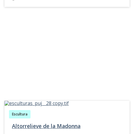
prenda con mangas, lleva cabellos largos largos
y crespos y sobre su cabeza porta una diadema.
Alrededor de su cabeza y en forma circular y en
tonalidad negra se aprecia una aureola. Frente al
rostro y pecho de la mujer aparece en bajo
relieve y pintados en color negro las siguientes
letras: S C A E. Así mismo al respaldo de la mujer
se observan el resto de las letras elaboradas en
la misma técnica y características policromas,
estas letras son: R I N A.
Escultura
Altorrelieve de la Madonna