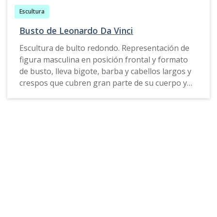
tronconica y un querubín con sus alas
Escultura
extendidas, este lleva entre sus manos una
Busto de Leonardo Da Vinci
pequeña cruz latina; sobre las alas del querubín
se aprecia una decoración en alto y bajo relieve
Escultura de bulto redondo. Representación de
en forma de ovas u óvolos.
figura masculina en posición frontal y formato
de busto, lleva bigote, barba y cabellos largos y
crespos que cubren gran parte de su cuerpo y
pecho, en sus ojos se aprecia rastros de pintura
azul. Sobre su cabeza lleva un gorro el cual lo
ajusta por medio de una delgada cinta. Sobre el
pecho del personaje se aprecia unas letras
elaboradas en bajorrelieve, el texto dice lo
siguiente: L. D. VINCI.