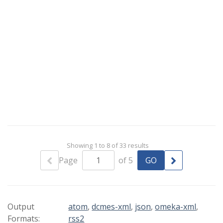
ángel se encuentra dentro de un elemento
rectangular a modo de cajón. Las obras
originales son de bronce y se encuentran en la
Basílica de San Antonio de Padua - Italia.
Showing 1 to 8 of 33 results
Page
of 5
Output
atom
,
dcmes-xml
,
json
,
omeka-xml
,
Formats:
rss2