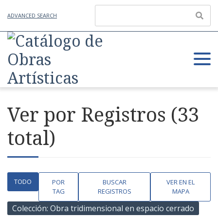
ADVANCED SEARCH
Ver por Registros (33
total)
TODO
POR
BUSCAR
VER EN EL
TAG
REGISTROS
MAPA
Colección: Obra tridimensional en espacio cerrado