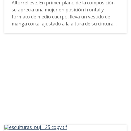
Altorrelieve. En primer plano de la composición
se aprecia una mujer en posición frontal y
formato de medio cuerpo, lleva un vestido de
manga corta, ajustado a la altura de su cintura
por medio de una delgada cinta; sobre este porta
un velo transparente que cubre y deja notar su
vestido, lleva cabellos largos recogidos y sobre
su cabeza porta una causìa. En su regazo y con
su brazo y mano izquierda sujeta a un niño
semidesnudo ya que cubre parcialmente su
cuerpo con un trozo de tela a la altura de su
cintura, y el cual sujeta suavemente con sus dos
manos; el niño se encuentra descalzo y lleva
cabellos cortos, crespos y peinados hacia atrás,
sobre su cabeza lleva un elemento circular que le
sirve de aureola. Hacia los bordes del la
circunferencia que forma el medallón se aprecia
una decoración en bajo y alto relieve similar a
unas S. Esta composición presenta una base