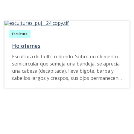
Escultura
Holofernes
Escultura de bulto redondo. Sobre un elemento
semicircular que semeja una bandeja, se aprecia
una cabeza (decapitada), lleva bigote, barba y
cabellos largos y crespos, sus ojos permanecen
cerrados, su boca entre abierta que deja notar
sus dientes. Se aprecia una llaga en la frente del
personaje. La escultura presenta rastros de
policromía azules y amarillas distribuidas sobre
la superficie de la obra.