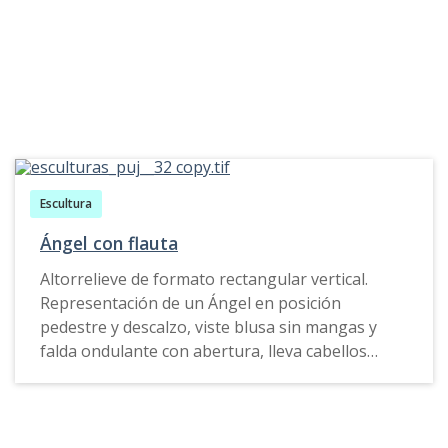
Escultura
Ángel con flauta
Altorrelieve de formato rectangular vertical.
Representación de un Ángel en posición
pedestre y descalzo, viste blusa sin mangas y
falda ondulante con abertura, lleva cabellos
cortos y crespos sujetados por un elemento
circular alrededor de su cabeza semejante a una
diadema, sus alas permanecen extendidas
mientras que con sus manos sujeta una flauta. El