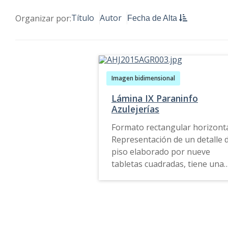
Título
Autor
Organizar por:
Fecha de Alta
Imagen bidimensional
Lámina IX Paraninfo
Azulejerías
Formato rectangular horizonta
Representación de un detalle 
piso elaborado por nueve
tabletas cuadradas, tiene una
decoración con motivos
vegetales de formas irregular
que se entrelazan y en colores
amarillos, verdes y rojos
principalmente. Hacia el costa