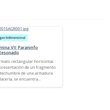
gen bidimensional
mina VII Paraninfo
tesonado
rmato rectangular horizontal.
presentación de un fragmento
techumbre de una armadura
 laceria, se encuentra
trelazada por medio de tres
rtabones de lazo para formar
a estrella, que a su vez esta
rmada en tonalidades blanca
r el borde externo e interno