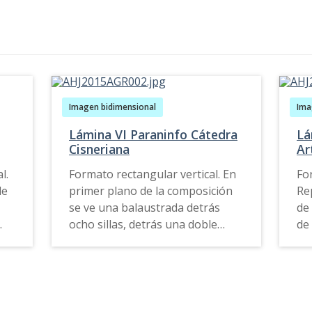
Imagen bidimensional
Ima
Lámina VI Paraninfo Cátedra
Lá
Cisneriana
Ar
l.
Formato rectangular vertical. En
Fo
de
primer plano de la composición
Re
se ve una balaustrada detrás
de 
ocho sillas, detrás una doble
de
escalera también con
en
es
balaustrada el cual conduce a un
ca
pequeño retablillo de un cuerpo,
cad
tres calles y un remate, en cada
fo
do
una de estas se observa un nicho
po