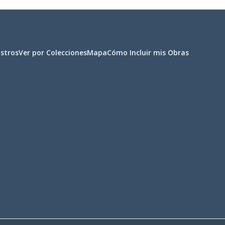
istros
Ver por Colecciones
Mapa
Cómo Incluir mis Obras