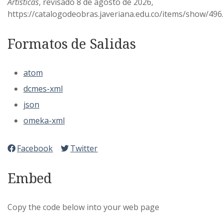
Artísticas
, revisado 8 de agosto de 2026,
https://catalogodeobras.javeriana.edu.co/items/show/496
Formatos de Salidas
atom
dcmes-xml
json
omeka-xml
Facebook
Twitter
Embed
Copy the code below into your web page