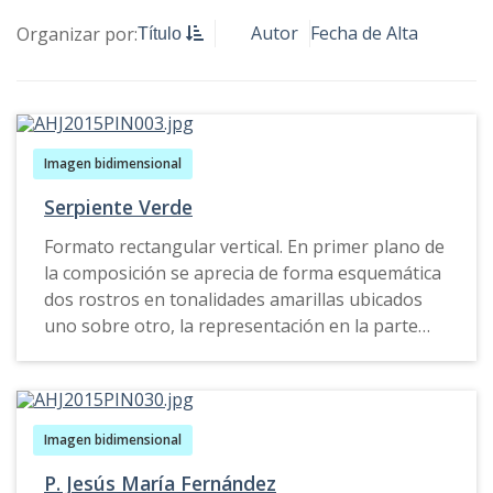
Autor
Fecha de Alta
Organizar por:
Título
Imagen bidimensional
Serpiente Verde
Formato rectangular vertical. En primer plano de
la composición se aprecia de forma esquemática
dos rostros en tonalidades amarillas ubicados
uno sobre otro, la representación en la parte
superior presenta seis elementos simulando
tentáculos, (tres a cada costado), mientras que la
otra cabeza lleva un elemento azul simulando un
sombrero. El fondo de la composición esta
Imagen bidimensional
elaborado por tres franjas oblicuas en
P. Jesús María Fernández
tonalidades roja, gris y roja respectivamente,