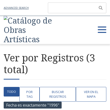
ADVANCED SEARCH
Ver por Registros (3
total)
TODO
POR
BUSCAR
VER EN EL
TAG
REGISTROS
MAPA
Fecha es exactamente "1996"