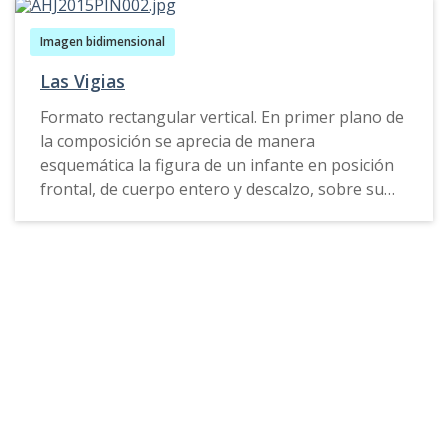
Imagen bidimensional
Las Vigias
Formato rectangular vertical. En primer plano de
la composición se aprecia de manera
esquemática la figura de un infante en posición
frontal, de cuerpo entero y descalzo, sobre su
cabeza lleva una corona elaborada en
tonalidades violetas y rosado en sus seis puntas.
El infante viste una túnica pintada en las mismas
tonalidades, y en el centro de la misma se halla la
imagen de una serpiente en posición de perfil y
pintada en color verde; en la parte inferior de la
prenda se aprecian seis cavidades de forma
rectangular elaboradas también en color verde.
El fondo de la composición esta elaborado de