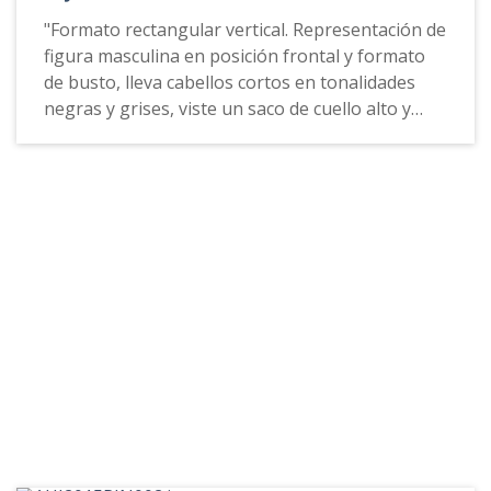
cada una de ellas presenta en su interior
"Formato rectangular vertical. Representación de
elementos amorfos de color negro semejando
figura masculina en posición frontal y formato
manchas. La obra se encuentra dentro de una
de busto, lleva cabellos cortos en tonalidades
maría luisa de color blanco.
negras y grises, viste un saco de cuello alto y
sobre este una chaqueta negra de solapa ancha
y cruzada.
El fondo de la composición presenta una
tonalidad café. Hacia el costado inferior izquierdo
de la obra se aprecia la firma del artista: SOFIA /
96."