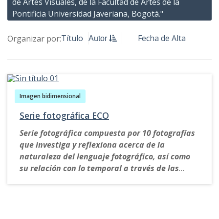
de Artes Visuales, de la Facultad de Artes de la
Pontificia Universidad Javeriana, Bogotá."
Título
Fecha de Alta
Organizar por:
Autor
Imagen bidimensional
Serie fotográfica ECO
Serie fotográfica compuesta por 10 fotografías
que investiga y reflexiona acerca de la
naturaleza del lenguaje fotográfico, así como
su relación con lo temporal a través de las
imágenes de un paisaje específico.
El proyecto obtuvo una serie de fotografías de
un paisaje particular (los paisajes desérticos de