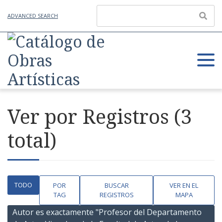
ADVANCED SEARCH
Ver por Registros (3
total)
TODO
POR
BUSCAR
VER EN EL
TAG
REGISTROS
MAPA
Autor es exactamente "Profesor del Departamento