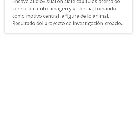
Ensayo audiovisual en siete capítulos acerca de
la relación entre imagen y violencia, tomando
como motivo central la figura de lo animal.
Resultado del proyecto de investigación-creación
"El rostro, entre la invisibilidad y la borradura",
del grupo de investigación Pedagogía,
tecnología y sociedad en las artes visuales.